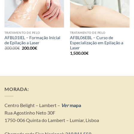
TRATAMENTO DE PELO
TRATAMENTO DE PELO
AFBL01IEL – Formação Inicial
AFBL06EBL – Curso de
de Epilação a Laser
Especialização em Epilação a
Laser
O
O
300.00
€
200.00
€
preço
preço
1,500.00
€
original
atual
era:
é:
300.00€.
200.00€.
MORADA:
Centro Belight – Lambert – ​
Ver
mapa
Rua Agostinho Neto 30F
1750-006 Quinta do Lambert – Lumiar, Lisboa
Chamada rede Fixa Nacional:
219 811 559