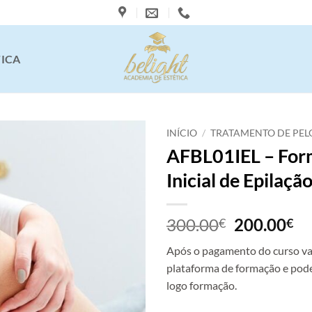
TICA
INÍCIO
/
TRATAMENTO DE PEL
AFBL01IEL – Fo
Inicial de Epilaçã
O
O
300.00
200.00
€
€
preço
pr
Após o pagamento do curso vai
original
at
plataforma de formação e pode
era:
é:
logo formação.
300.00€.
20