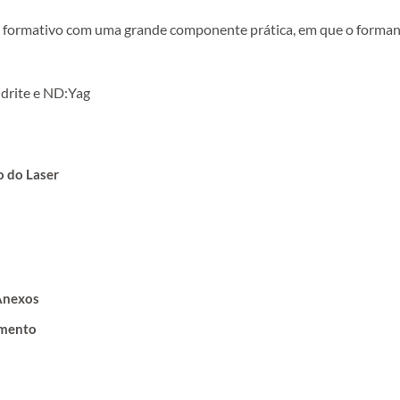
o formativo com uma grande componente prática, em que o forma
ndrite e ND:Yag
o do Laser
 Anexos
amento