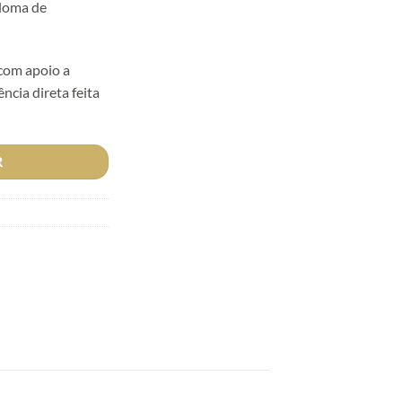
ploma de
 com apoio a
ncia direta feita
R