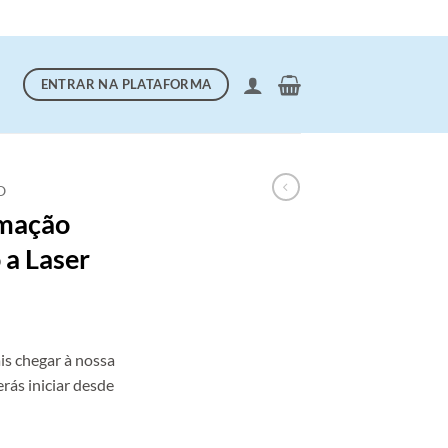
ENTRAR NA PLATAFORMA
O
rmação
o a Laser
eço
s chegar à nossa
ual
rás iniciar desde
0.00€.